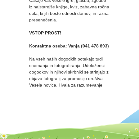
Čakajo vas vesele igre, glasba, zgodbe
iz najstarejše knjige, kviz, zabavna ročna
dela, ki jih boste odnesli domov, in razna
presenečenja.
VSTOP PROST!
Kontaktna oseba: Vanja (041 478 893)
Na vseh naših dogodkih potekajo tudi
snemanja in fotografiranja. Udeleženci
dogodkov in njihovi skrbniki se strinjajo z
objavo fotografij za promocijo društva
Vesela novica. Hvala za razumevanje!