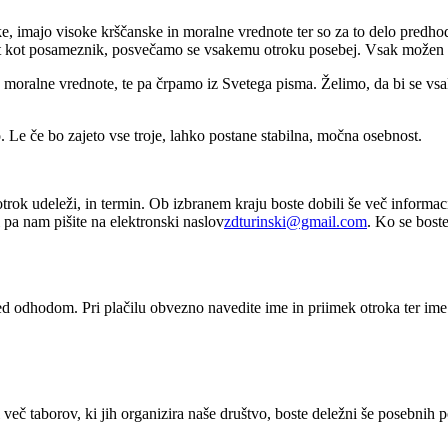
troke, imajo visoke krščanske in moralne vrednote ter so za to delo pred
et kot posameznik, posvečamo se vsakemu otroku posebej. Vsak možen tr
ralne vrednote, te pa črpamo iz Svetega pisma. Želimo, da bi se vsak o
Le če bo zajeto vse troje, lahko postane stabilna, močna osebnost.
aš otrok udeleži, in termin. Ob izbranem kraju boste dobili še več inform
 pa nam pišite na elektronski naslov
zdturinski@gmail.com
. Ko se boste
ed odhodom. Pri plačilu obvezno navedite ime in priimek otroka ter ime 
il več taborov, ki jih organizira naše društvo, boste deležni še posebnih 