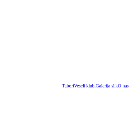
Tabori
Veseli klubi
Galerija slik
O nas