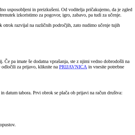
hodno usposobljeni in preizkušeni. Od voditelja pričakujemo, da je zgled
enutek izkoristimo za pogovor, igro, zabavo, pa tudi za učenje.
trok razvijal na različnih področjih, zato nudimo učenje tujih
acij. Če pa imate še dodatna vprašanja, ste z njimi vedno dobrodošli na
 odločili za prijavo, kliknite na
PRIJAVNICA
in vnesite potrebne
in datum tabora. Prvi obrok se plača ob prijavi na račun društva:
popustov.