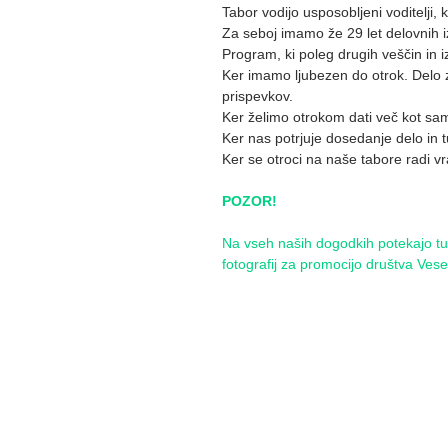
Tabor vodijo usposobljeni voditelji,
Za seboj imamo že 29 let delovnih i
Program, ki poleg drugih veščin in i
Ker imamo ljubezen do otrok. Delo z 
prispevkov.
Ker želimo otrokom dati več kot sam
Ker nas potrjuje dosedanje delo in tu
Ker se otroci na naše tabore radi vra
POZOR!
Na vseh naših dogodkih potekajo tudi
fotografij za promocijo društva Ves