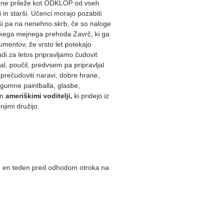
j ne prileže kot ODKLOP od vseh
in starši. Učenci morajo pozabiti
rši pa na nenehno skrb, če so naloge
skega mejnega prehoda Zavrč, ki ga
mentov, že vrsto let potekajo
Tudi za letos pripravljamo čudovit
al, poučil, predvsem pa pripravljal
 prečudoviti naravi, dobre hrane,
ogumne paintballa, glasbe,
in
ameriškimi voditelji,
ki pridejo iz
jimi družijo.
vnan en teden pred odhodom otroka na