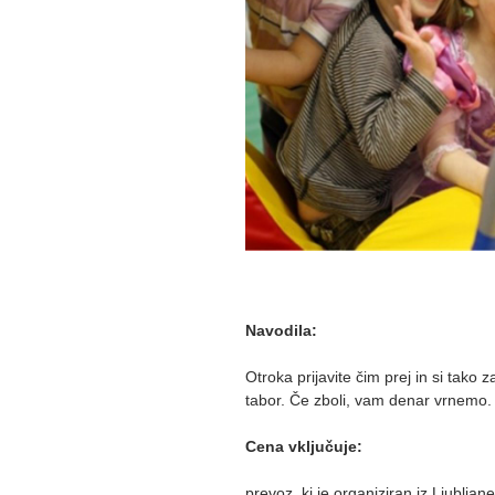
Navodila:
Otroka prijavite čim prej in si tak
tabor. Če zboli, vam denar vrnemo. O
Cena vključuje:
prevoz, ki je organiziran iz Ljubljane