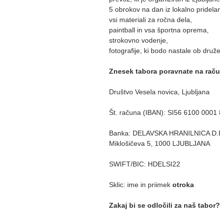
5 obrokov na dan iz lokalno pridela
vsi materiali za ročna dela,
paintball in vsa športna oprema,
strokovno vodenje,
fotografije, ki bodo nastale ob druže
Znesek tabora poravnate na raču
Društvo Vesela novica, Ljubljana
Št. računa (IBAN): SI56 6100 0001
Banka: DELAVSKA HRANILNICA D.D
Miklošičeva 5, 1000 LJUBLJANA
SWIFT/BIC: HDELSI22
Sklic: ime in priimek
otroka
Zakaj bi se odločili za naš tabor?