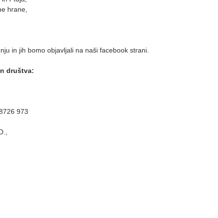
ne hrane,
nju in jih bomo objavljali na naši facebook strani.
n društva:
 8726 973
.,