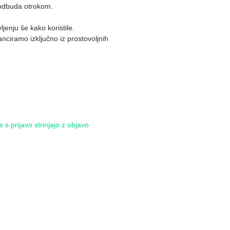
spodbuda otrokom.
jenju še kako koristile.
nciramo izključno iz prostovoljnih
s prijavo strinjajo z objavo