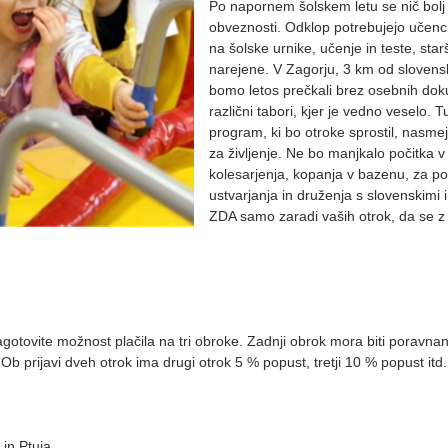
Po napornem šolskem letu se nič bol
obveznosti. Odklop potrebujejo učenci 
na šolske urnike, učenje in teste, sta
narejene. V Zagorju, 3 km od sloven
bomo letos prečkali brez osebnih doku
različni tabori, kjer je vedno veselo. 
program, ki bo otroke sprostil, nasmej
za življenje. Ne bo manjkalo počitka v
kolesarjenja, kopanja v bazenu, za p
ustvarjanja in druženja s slovenskimi 
ZDA samo zaradi vaših otrok, da se z n
o zagotovite možnost plačila na tri obroke. Zadnji obrok mora biti pora
b prijavi dveh otrok ima drugi otrok 5 % popust, tretji 10 % popust itd.
 in Ptuja,