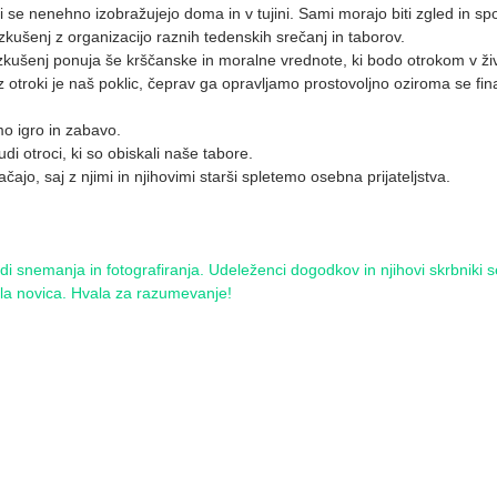
 ki se nenehno izobražujejo doma in v tujini. Sami morajo biti zgled in 
zkušenj z organizacijo raznih tedenskih srečanj in taborov.
zkušenj ponuja še krščanske in moralne vrednote, ki bodo otrokom v živl
otroki je naš poklic, čeprav ga opravljamo prostovoljno oziroma se fina
o igro in zabavo.
di otroci, ki so obiskali naše tabore.
čajo, saj z njimi in njihovimi starši spletemo osebna prijateljstva.
 snemanja in fotografiranja. Udeleženci dogodkov in njihovi skrbniki se 
ela novica. Hvala za razumevanje!