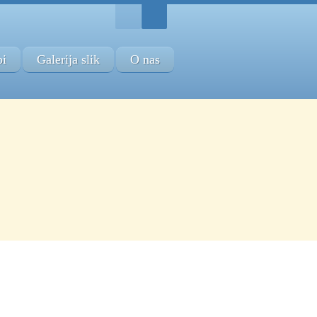
bi
Galerija slik
O nas